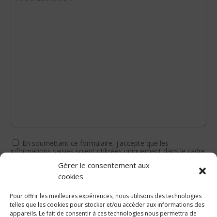
message
RGPD
En soumettant ce formulaire, j'accepte que les
*
informations saisies soient utilisées uniquement dans le cadre
de la demande et de la relation commerciale du site
Gérer le consentement aux
laboxmobile.com, vous pouvez consulter
la politique de
confidentialité ici
*
cookies
Pour offrir les meilleures expériences, nous utilisons des technologies
ENVOYER
telles que les cookies pour stocker et/ou accéder aux informations des
appareils. Le fait de consentir à ces technologies nous permettra de